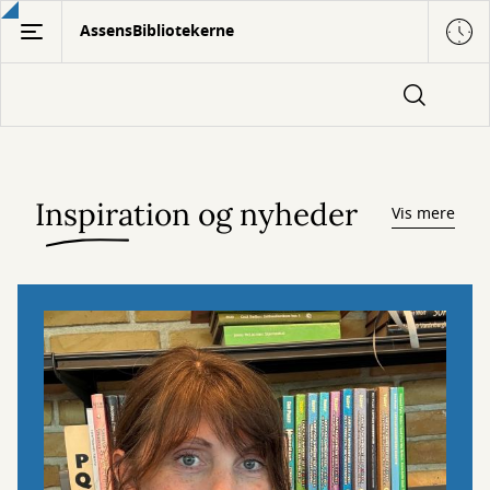
Gå
AssensBibliotekerne
til
hovedindhold
Inspiration og nyheder
Vis mere
Inspiration
og
nyheder