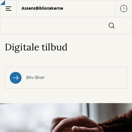
Gå
AssensBibliotekerne
til
hovedindhold
Digitale tilbud
Bliv låner