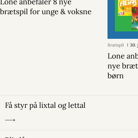
Lone anbefaler 8 nye
brætspil for unge & voksne
Brætspil
30.
Lone anb
nye bræt
børn
Få styr på lixtal og lettal