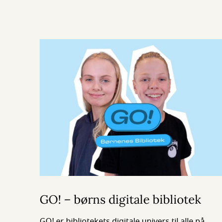
GO! – børns digitale bibliotek
GO! er bibliotekets digitale univers til alle på