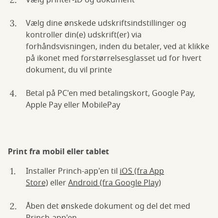
Vælg printer-ID og dokument
Vælg dine ønskede udskriftsindstillinger og
kontroller din(e) udskrift(er) via
forhåndsvisningen, inden du betaler, ved at klikke
på ikonet med forstørrelsesglasset ud for hvert
dokument, du vil printe
Betal på PC'en med betalingskort, Google Pay,
Apple Pay eller MobilePay
Print fra mobil eller tablet
Installer Princh-app'en til
iOS (fra App
Store)
eller
Android (fra Google Play)
Åben det ønskede dokument og del det med