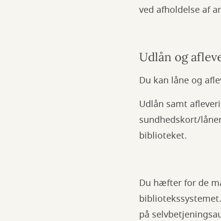
ved afholdelse af 
Udlån og aflev
Du kan låne og afl
Udlån samt aflever
sundhedskort/lånerk
biblioteket.
Du hæfter for de mate
bibliotekssystemet.
på selvbetjeningsa