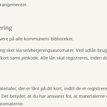
arrangementer.
ering
evere på alle kommunens biblioteker.
ing sker via selvbetjeningsautomater. Ved udlån bru
ort samt pinkode. Alle lån skal registreres, inden d
rialer, der er lånt på dit kort, indtil de er registrere
 Det betyder, at du har ansvaret for, at materialerne 
utomaterne.