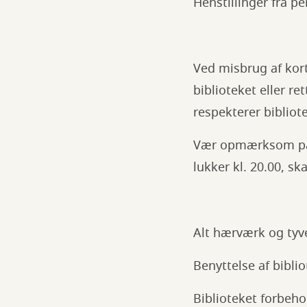
Henstillinger fra pe
Ved misbrug af kort
biblioteket eller re
respekterer bibliote
Vær opmærksom på t
lukker kl. 20.00, sk
Alt hærværk og tyve
Benyttelse af bibli
Biblioteket forbehol