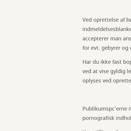
Ved oprettelse af 
indmeldelsesblanke
accepterer man ans
for evt. gebyrer og 
Har du ikke fast bo
ved at vise gyldig 
oplyses ved oprette
Publikumspc´erne må
pornografisk indho