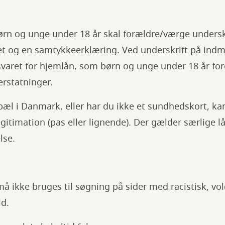
børn og unge under 18 år skal forældre/værge undersk
t og en samtykkeerklæring. Ved underskrift på indm
varet for hjemlån, som børn og unge under 18 år fo
erstatninger.
pæl i Danmark, eller har du ikke et sundhedskort, kan
legitimation (pas eller lignende). Der gælder særlige 
lse.
 ikke bruges til søgning på sider med racistisk, vold
ld.