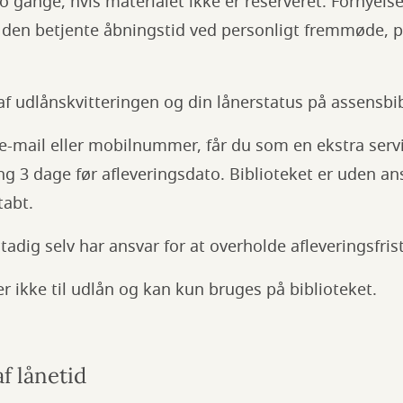
o gange, hvis materialet ikke er reserveret. Fornyels
i den betjente åbningstid ved personligt fremmøde, pr
f udlånskvitteringen og din lånerstatus på assensbi
 e-mail eller mobilnummer, får du som en ekstra ser
g 3 dage før afleveringsdato. Biblioteket er uden ans
tabt.
tadig selv har ansvar for at overholde afleveringsfris
er ikke til udlån og kan kun bruges på biblioteket.
f lånetid