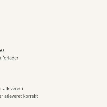
ges
u forlader
t afleveret i
er afleveret korrekt