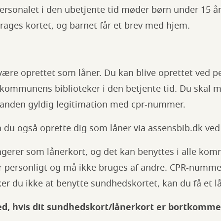
ersonalet i den ubetjente tid møder børn under 15 å
rages kortet, og barnet får et brev med hjem.
 være oprettet som låner. Du kan blive oprettet ved p
 kommunens biblioteker i den betjente tid. Du skal 
 anden gyldig legitimation med cpr-nummer.
n du også oprette dig som låner via assensbib.dk ved 
gerer som lånerkort, og det kan benyttes i alle kom
r personligt og må ikke bruges af andre. CPR-nummer
r du ikke at benytte sundhedskortet, kan du få et lå
ed, hvis dit sundhedskort/lånerkort er bortkomme