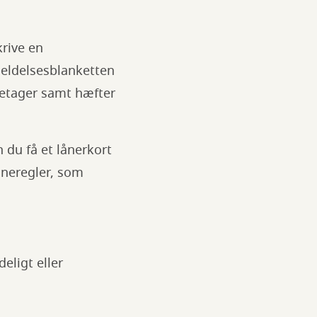
rive en
eldelsesblanketten
retager samt hæfter
 du få et lånerkort
låneregler, som
eligt eller