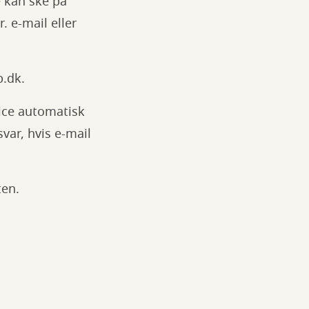
e kan ske på
. e-mail eller
b.dk.
vice automatisk
var, hvis e-mail
ten.