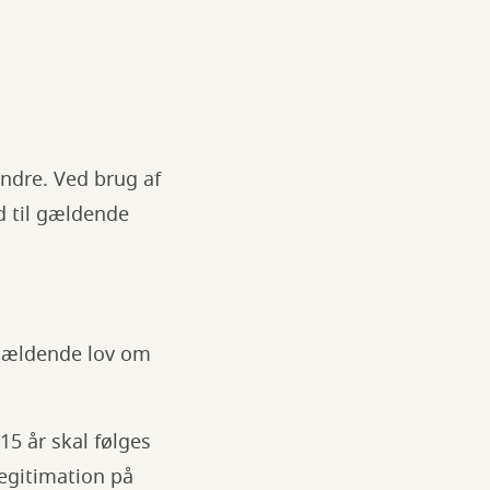
ndre. Ved brug af
d til gældende
 gældende lov om
15 år skal følges
legitimation på