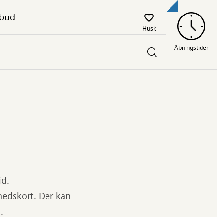
lbud
Husk
Åbningstider
id.
dhedskort. Der kan
.