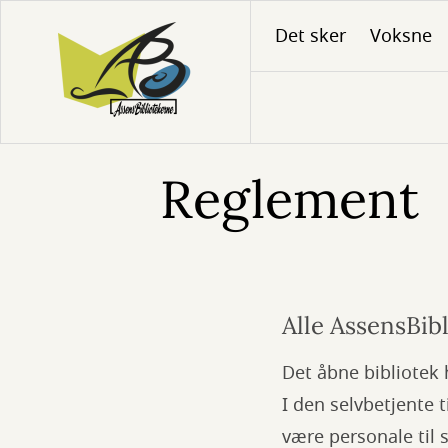
Gå
Det sker
Voksne
til
hovedindhold
Reglement
Alle AssensBibl
Det åbne bibliotek h
I den selvbetjente 
være personale til 