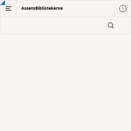
Gå
AssensBibliotekerne
til
hovedindhold