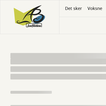
Gå
Det sker
Voksne
til
hovedindhold