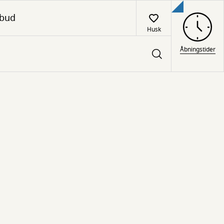
lbud
Husk
Åbningstider