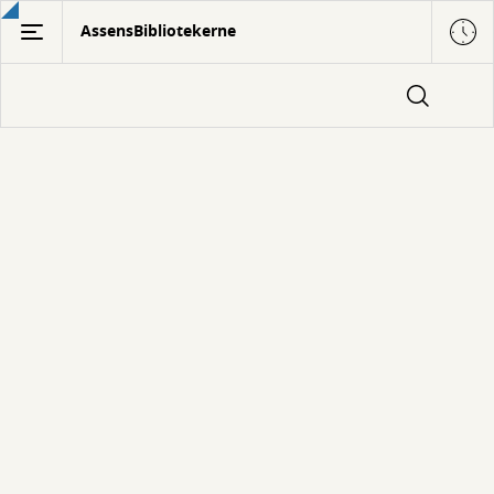
Gå
AssensBibliotekerne
til
hovedindhold