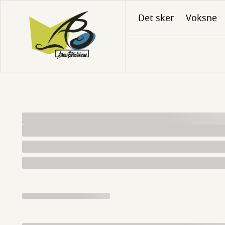
Gå
Det sker
Voksne
til
hovedindhold