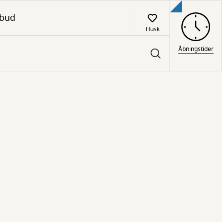
lbud
Husk
Åbningstider