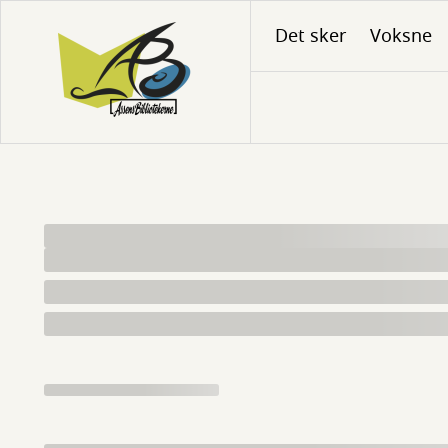
Gå
Det sker
Voksne
til
hovedindhold