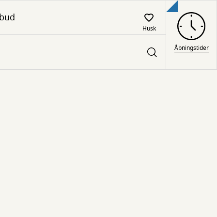
lbud
Husk
Åbningstider