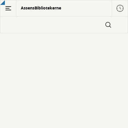
Gå
AssensBibliotekerne
til
hovedindhold