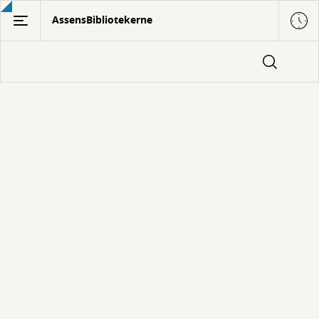
Gå
AssensBibliotekerne
til
hovedindhold