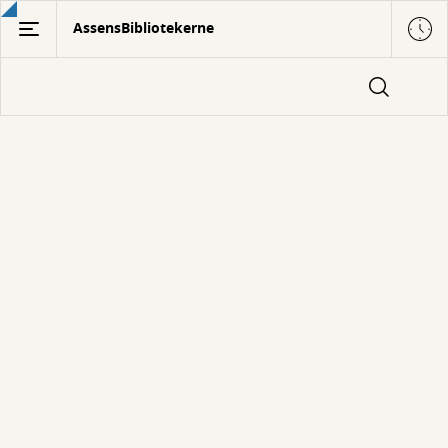
Gå
AssensBibliotekerne
til
hovedindhold