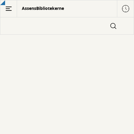
Gå
AssensBibliotekerne
til
hovedindhold