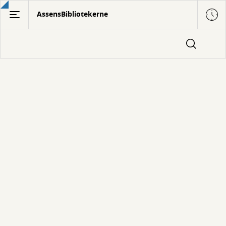
Gå
AssensBibliotekerne
til
hovedindhold