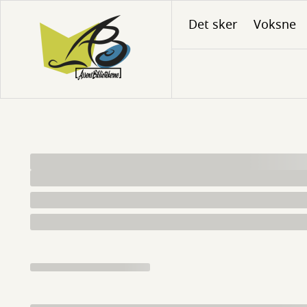
Gå
Det sker
Voksne
til
hovedindhold