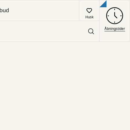
lbud
Husk
Åbningstider