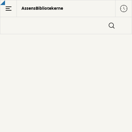
Gå
AssensBibliotekerne
til
hovedindhold