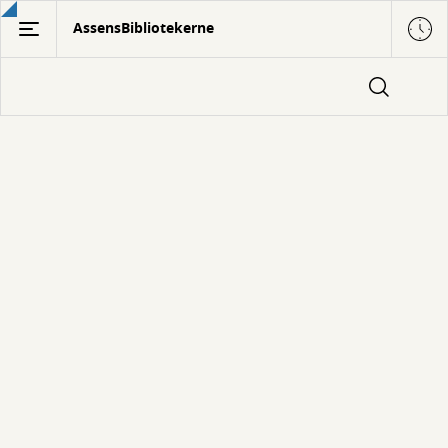
Gå
AssensBibliotekerne
til
hovedindhold