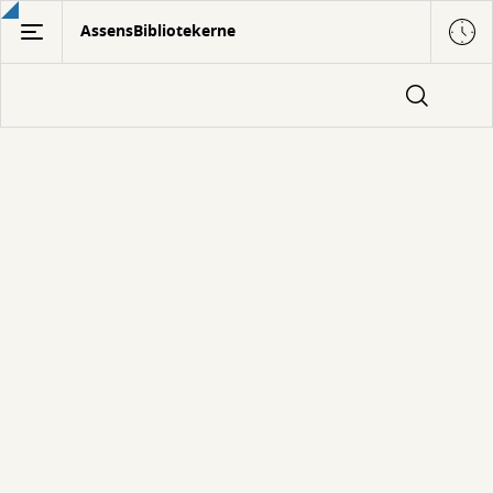
Gå
AssensBibliotekerne
til
hovedindhold