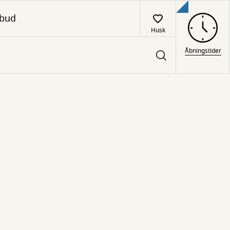
lbud
Husk
Åbningstider