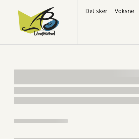
Gå
Det sker
Voksne
til
hovedindhold