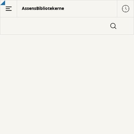
Gå
AssensBibliotekerne
til
hovedindhold