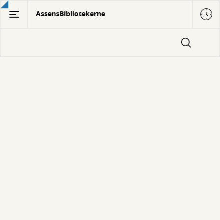
Gå
AssensBibliotekerne
til
hovedindhold