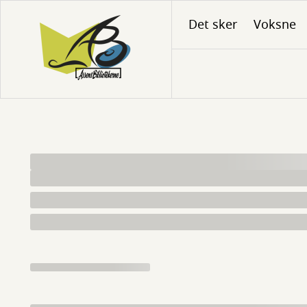
Gå
Det sker
Voksne
til
hovedindhold