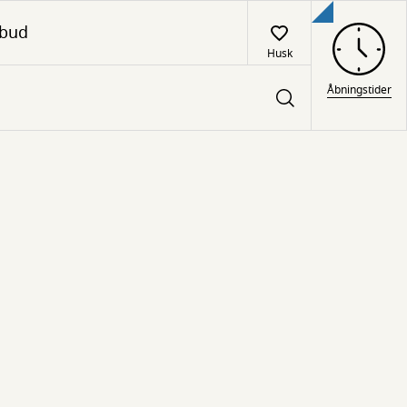
lbud
Husk
Åbningstider