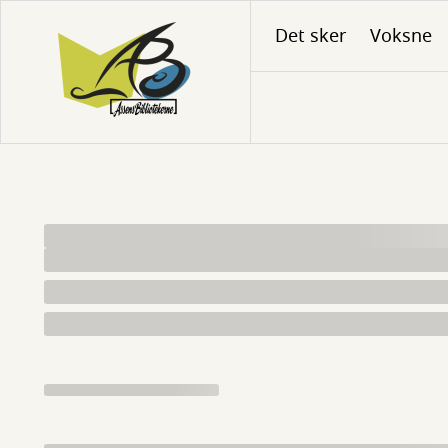
Gå
Det sker
Voksne
til
hovedindhold