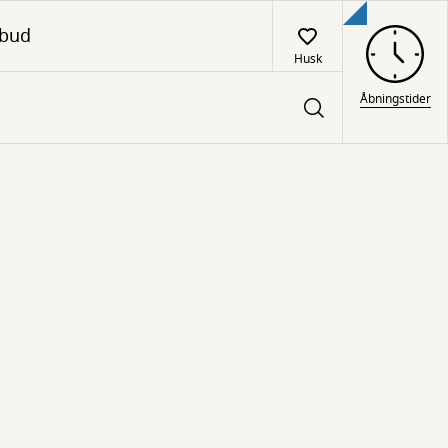
lbud
Husk
Åbningstider