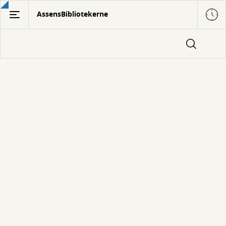
Gå
AssensBibliotekerne
til
hovedindhold