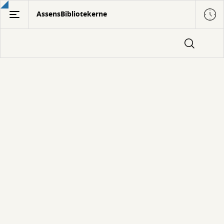
Gå
AssensBibliotekerne
til
hovedindhold