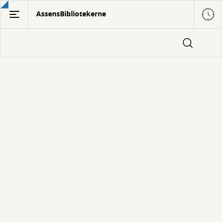
Gå
AssensBibliotekerne
til
hovedindhold