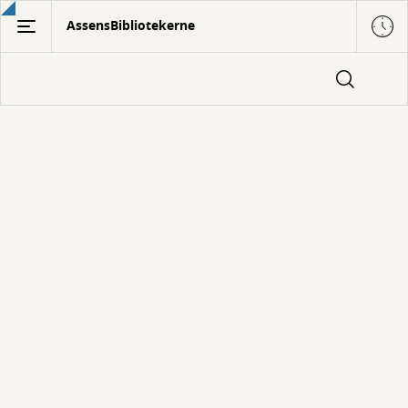
Gå
AssensBibliotekerne
til
hovedindhold