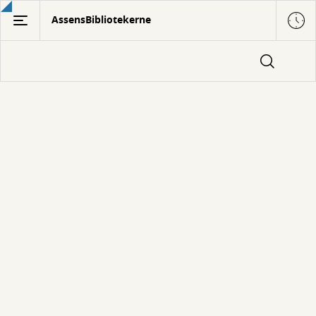
Gå
AssensBibliotekerne
til
hovedindhold