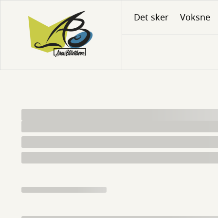
Gå
Det sker
Voksne
til
hovedindhold