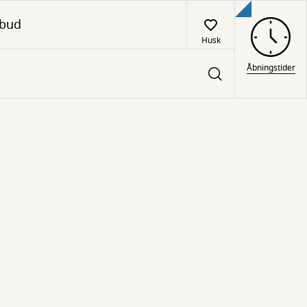
lbud
Husk
Åbningstider