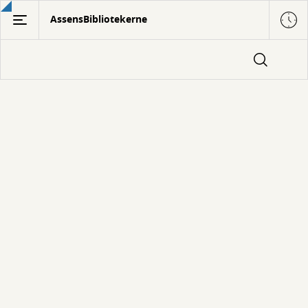
Gå
AssensBibliotekerne
til
hovedindhold