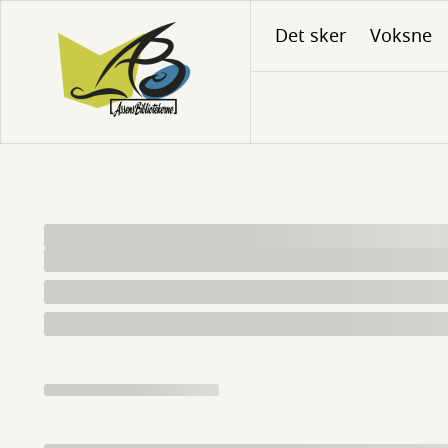
Gå
Det sker
Voksne
til
hovedindhold