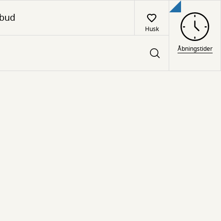
lbud
Husk
Åbningstider