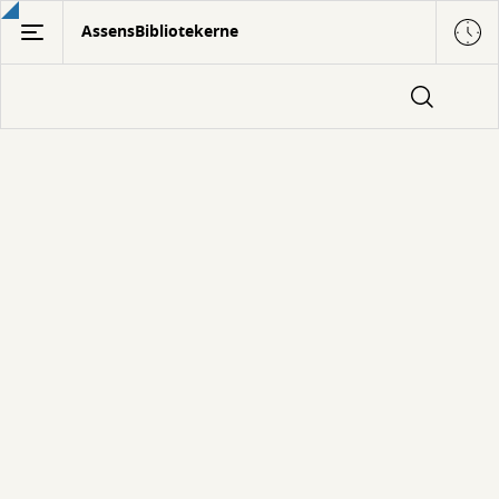
Gå
AssensBibliotekerne
til
hovedindhold