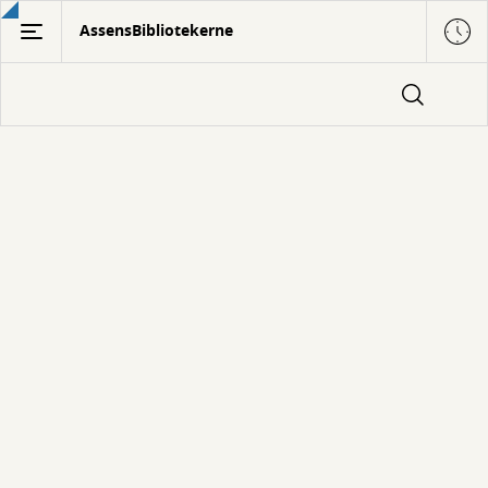
Gå
AssensBibliotekerne
til
hovedindhold