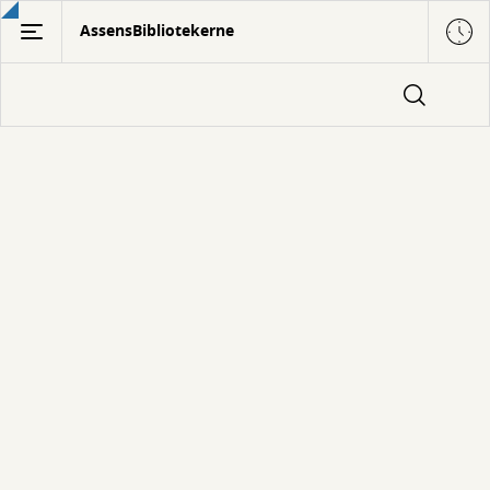
Gå
AssensBibliotekerne
til
hovedindhold