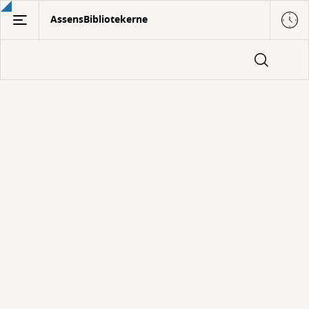
Gå
AssensBibliotekerne
til
hovedindhold