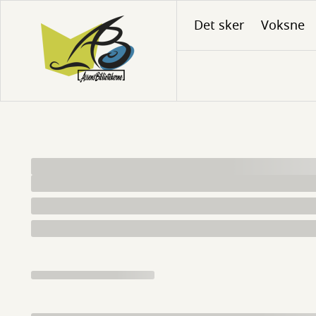
Gå
Det sker
Voksne
til
hovedindhold