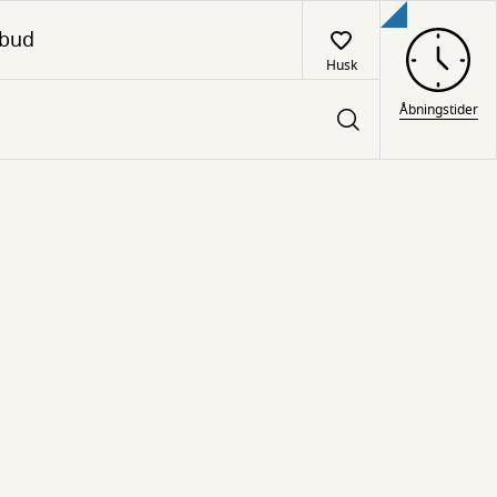
lbud
Husk
Åbningstider