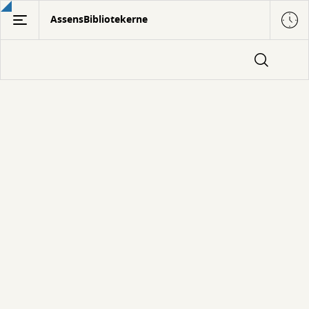
Gå
AssensBibliotekerne
til
hovedindhold