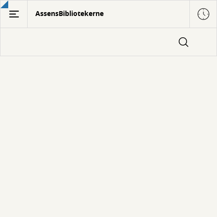
Gå
AssensBibliotekerne
til
hovedindhold