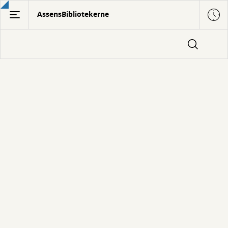
Gå
AssensBibliotekerne
til
hovedindhold