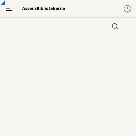
Gå
AssensBibliotekerne
til
hovedindhold