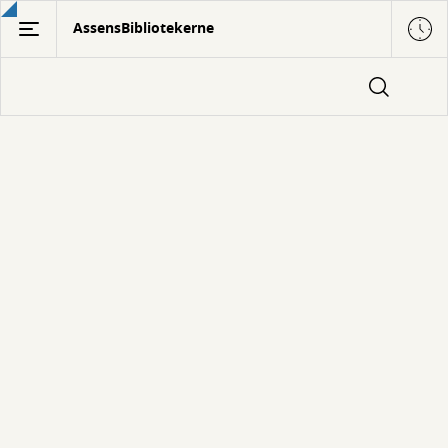
Gå
AssensBibliotekerne
til
hovedindhold