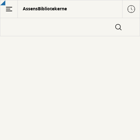
Gå
AssensBibliotekerne
til
hovedindhold