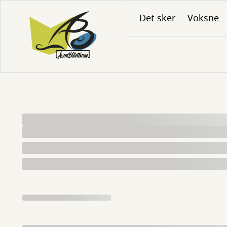
Gå
Det sker
Voksne
til
hovedindhold