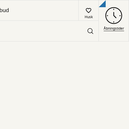
lbud
Husk
Åbningstider