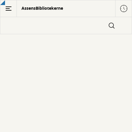
Gå
AssensBibliotekerne
til
hovedindhold