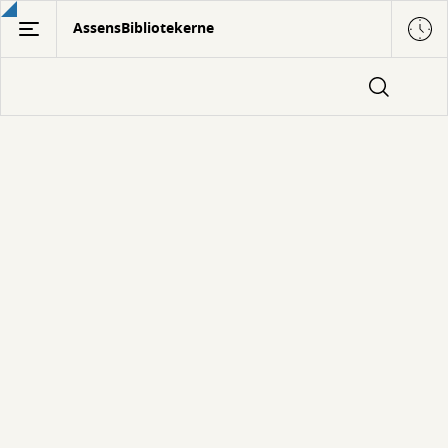
Gå
AssensBibliotekerne
til
hovedindhold