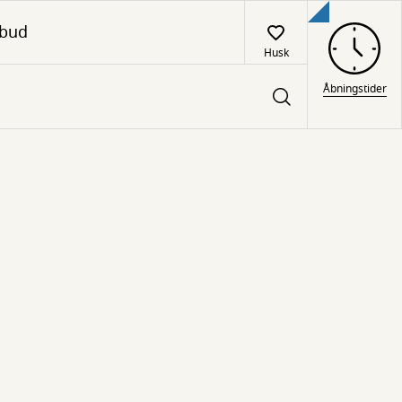
lbud
Husk
Åbningstider