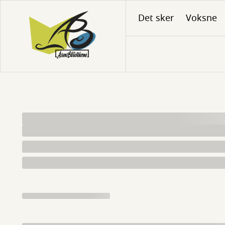
Gå
Det sker
Voksne
til
hovedindhold