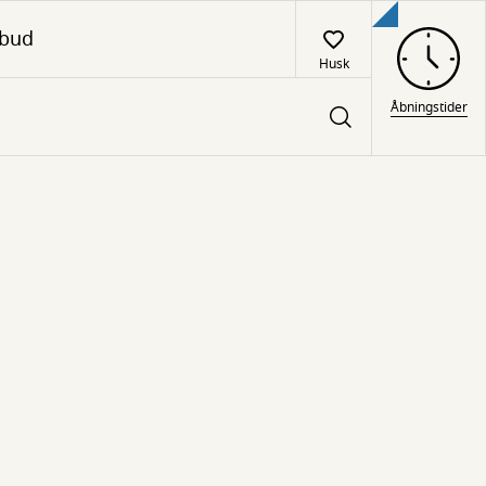
lbud
Husk
Åbningstider