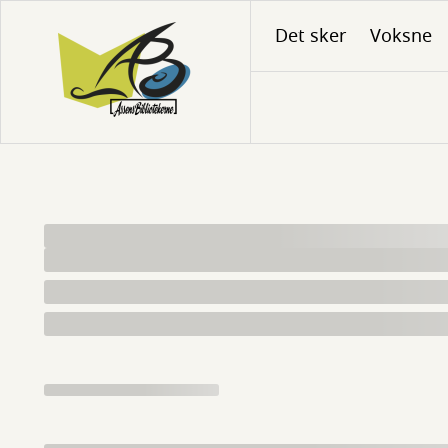
Gå
Det sker
Voksne
til
hovedindhold