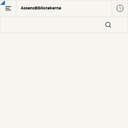
Gå
AssensBibliotekerne
til
hovedindhold