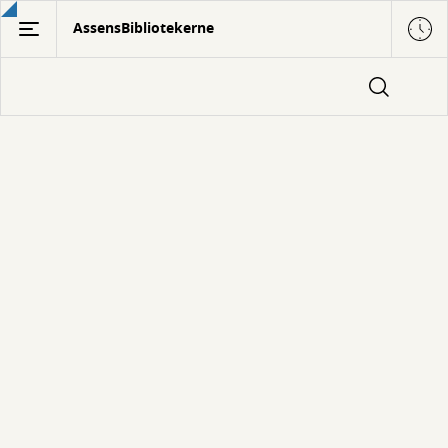
Gå
AssensBibliotekerne
til
hovedindhold